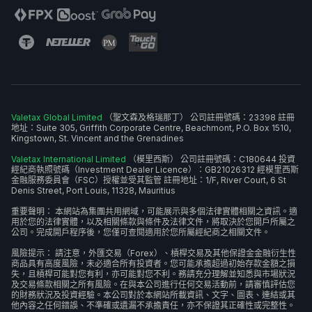
Valetax Global Limited
（聖文森及格瑞那丁） 公司註冊號碼：23398 註冊
地址：Suite 305, Griffith Corporate Centre, Beachmont, P.O. Box 1510,
Kingstown, St. Vincent and the Grenadines
Valetax International Limited
（模里西斯） 公司註冊號碼：C180644 投資
經紀商執照號碼（Investment Dealer Licence）：GB21026312 經模里西斯
金融服務委員會（FSC）授權並受其監管 註冊地址：1/F, River Court, 6 St
Denis Street, Port Louis, 11328, Mauritius
重要聲明： 本網站為集團共用網域，可能展示與多個法律實體相關之資訊。適
用於您的法律實體，以及相關條款與條件及法律文件，將取決於您開戶所屬之
公司。完成開戶程序後，您僅可查閱適用於您所屬經紀商之相關文件。
風險提示： 請注意，外匯交易（Forex）、槓桿交易及其他保證金金融衍生性
商品具有高度風險，未必適合所有投資者。您可能承擔超過初始存款金額之損
失，且槓桿可能對您有利，亦可能對您不利。務請充分理解並知悉與市場狀況
及交易條款相關之所有風險。在與本公司進行任何交易活動前，請審慎評估您
的財務狀況及投資經驗。本公司對於本網站所載資訊、文字、圖表、連結或其
他內容之任何錯誤、不準確或遺漏不承擔責任，亦不保證其正確性或完整性。