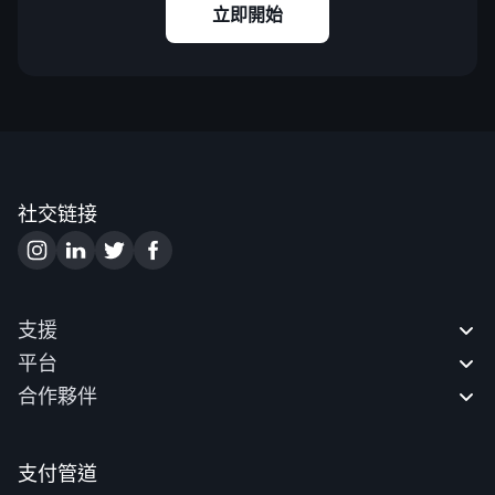
立即開始
社交链接
支援
平台
聯絡我們
合作夥伴
如何存款
MetaTrader4
如何提款
MetaTrader 網頁終端
合作夥伴網站
如何開立帳戶
MetaTrader4 行動版
優點
支付管道
如何驗證帳戶