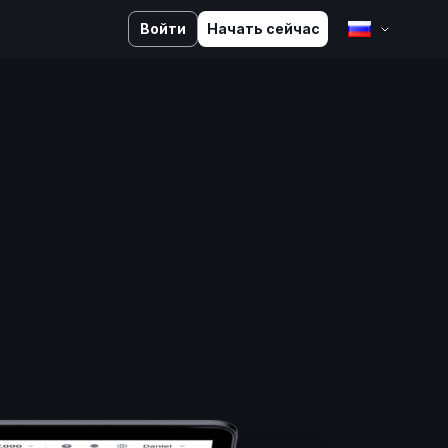
Войти
Начать сейчас
English
Bahasa Melayu
Bahasa Indonesia
ไทย
中文 (台灣)
Tiếng Việt
العربية
Español
Português
Русский
Français
کوردی
Kiswahili