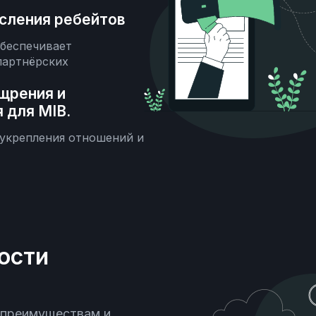
исления ребейтов
беспечивает
партнёрских
щрения и
 для MIB.
укрепления отношений и
ости
 преимуществам и